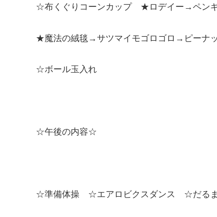
☆布くぐりコーンカップ ★ロデイー→ペン
★魔法の絨毯→サツマイモゴロゴロ→ピーナ
☆ボール玉入れ
☆午後の内容☆
☆準備体操 ☆エアロビクスダンス ☆だる