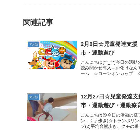
関連記事
2月8日☆児童発達支
未分類
市・運動遊び
こんにちは(*^_^*)今日の
読み聞かせ導入～お化けなん
ーム ☆コーンオンカップ ☆
12月27日☆児童発達
未分類
市・運動遊び・運動療
こんにちは😊今日の活動の様
ン、くま歩き)☆トランポリ
プ(2)平均台熊歩き、クモの巣