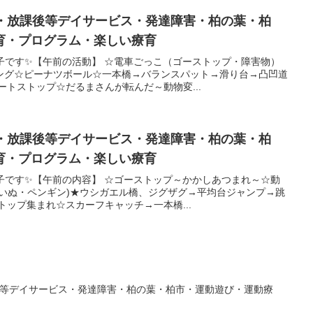
援・放課後等デイサービス・発達障害・柏の葉・柏
育・プログラム・楽しい療育
子です✨【午前の活動】 ☆電車ごっこ（ゴーストップ・障害物）
ング☆ピーナツボール☆一本橋→バランスパット→滑り台→凸凹道
ートストップ☆だるまさんが転んだ～動物変...
援・放課後等デイサービス・発達障害・柏の葉・柏
育・プログラム・楽しい療育
子です✨【午前の内容】 ☆ゴーストップ～かかしあつまれ～☆動
・いぬ・ペンギン)★ウシガエル橋、ジグザグ→平均台ジャンプ→跳
トップ集まれ☆スカーフキャッチ→一本橋...
後等デイサービス・発達障害・柏の葉・柏市・運動遊び・運動療