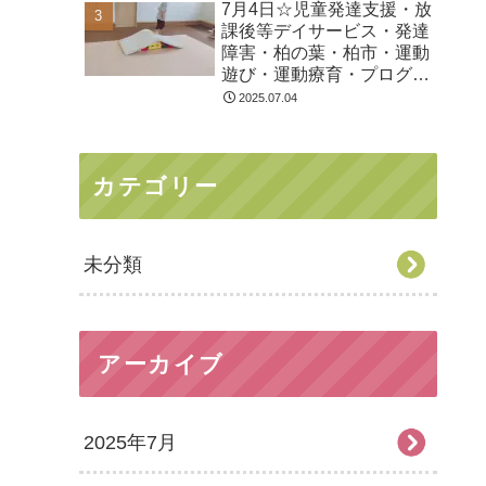
7月4日☆児童発達支援・放
課後等デイサービス・発達
障害・柏の葉・柏市・運動
遊び・運動療育・プログラ
ム・楽しい療育
2025.07.04
カテゴリー
未分類
アーカイブ
2025年7月