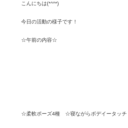
こんにちは(*^^*)
今日の活動の様子です！
☆午前の内容☆
☆柔軟ポーズ4種 ☆寝ながらボデイータッチ