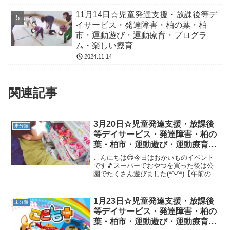
11月14日☆児童発達支援・放課後等デ
イサービス・発達障害・柏の葉・柏
市・運動遊び・運動療育・プログラ
ム・楽しい療育
2024.11.14
関連記事
3月20日☆児童発達支援・放課後
未分類
等デイサービス・発達障害・柏の
葉・柏市・運動遊び・運動療育・
プログラム・楽しい療育
こんにちは😊今日はおかいものイベント
です🎵スーパーでおやつを買った後は公
園でたくさん遊びました(*^-^*)【午前の様
子】 【午後の様子】 みんなで食べたおや
つは美味しかったね✨
1月23日☆児童発達支援・放課後
未分類
等デイサービス・発達障害・柏の
葉・柏市・運動遊び・運動療育・