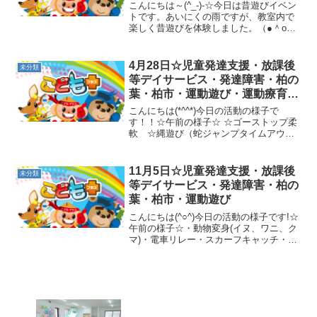
プログラム・楽しい療育
こんにちは～(^_-)-☆今日は昔遊びイベン
トです。あいにくの雨ですが、教室内で
楽しく昔遊びを体験しました。（●＾o＾
●） ✩ぽっくり体験✩福笑い体験✩竹とん
ぼ体験✩凧揚げ体験たくさん遊んで楽し
く体験できました～（●＾o＾●）月曜日
4月28日☆児童発達支援・放課後
未分類
は、運動...
等デイサービス・発達障害・柏の
葉・柏市・運動遊び・運動療育・
プログラム・楽しい療育
こんにちは(*^^*)今日の活動の様子で
す！！☆午前の様子☆ ☆ゴーストップ柔
軟 ☆縄遊び（蛇ジャンプタイムアウ
ト） ☆跳び箱ジャンプ遊び☆指定コー
ンオンカップ ☆ペットボトル倒し☆凸
凹さつまいも→ジグザグくま→にほんカ
11月5日☆児童発達支援・放課後
未分類
エルジャンプ→ポイン...
等デイサービス・発達障害・柏の
葉・柏市・運動遊び
こんにちは(^○^)今日の活動の様子です!☆
午前の様子☆・動物変身(イヌ、ワニ、ク
マ)・電車リレー・スカーフキャッチ・ク
マ歩き・ワニ歩き・のれんくぐり・一本
橋・ポイントジャンプ(手押し車)・カップ
タッチ☆午後の様子☆・手話ソング・犬
バランス...