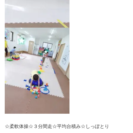
☆柔軟体操☆３分間走☆平均台積み☆しっぽとり