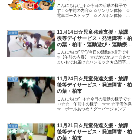
プログラム・楽しい療育
こんにちは(^_-)-☆今日の活動の様子で
す！✩午前の内容✩ ☆サンサン体操 ☆
電車ゴーストップ ☆メガホン体操 ☆
電車ごっこ☆くもの巣ワニ歩き、一本橋
しゃがみ蟹歩き、フープカエルジャンプ
凸凹ペンギン、めだかジグザグ✩午後の
11月14日☆児童発達支援・放課
未分類
内容✩ ☆柔軟4...
後等デイサービス・発達障害・柏
の葉・柏市・運動遊び・運動療
育・プログラム・楽しい療育
こんにちは(^▽^)/今日の活動の様子です
✨【午前の内容】 ☆ぴかぴかぷー☆さつ
まいもでお届け☆ハンモック★凸凹平均
台→フープカエルジャンプ→ウシガエル
ジャンプ→トランポリン(鈴もち)【午後の
内容】 ☆くもバランス☆ジャンケン動物
11月24日☆児童発達支援・放課
未分類
変身★ジグ...
後等デイサービス・発達障害・柏
の葉・柏市
こんにちは(^_-)-☆今日の活動の様子です
♪♪☆☆ 午前中の様子 ☆☆ ☆準備体操
☆ ボールあつめ＊グーパージャンプ
☆ ボールあつめ＊クマあるき☆ トラ
ンポリン☆ レスキュー☆ サルクレー
ン ☆ 花火！！☆☆ 午後の活動 ☆☆
11月21日☆児童発達支援・放課
未分類
☆ 柔軟...
後等デイサービス・発達障害・柏
の葉・柏市