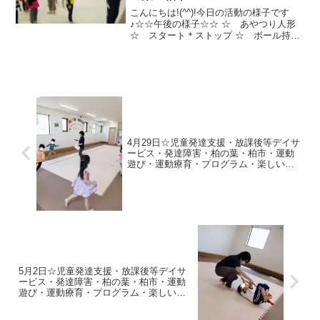
こんにちは!(^^)!今日の活動の様子です
♪☆☆午後の様子☆☆ ☆ あやつり人形
☆ スタート＊ストップ ☆ ボール持ち
ラッコあるき☆ 色分けジグザグ平均台
☆ カップタッチうしがえるジャンプ
☆ 跳び箱2段☆ ウルトラジャンプ今日
もたくさん頑...
4月29日☆児童発達支援・放課後等デイサ
ービス・発達障害・柏の葉・柏市・運動
遊び・運動療育・プログラム・楽しい療
育
5月2日☆児童発達支援・放課後等デイサ
ービス・発達障害・柏の葉・柏市・運動
遊び・運動療育・プログラム・楽しい療
育